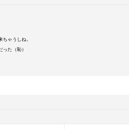
。
来ちゃうしね。
だった（恥）