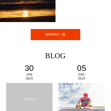
バリ Mar. 2018 Vol.3
WORKS一覧
BLOG
30
05
JAN
DEC
2025
2024