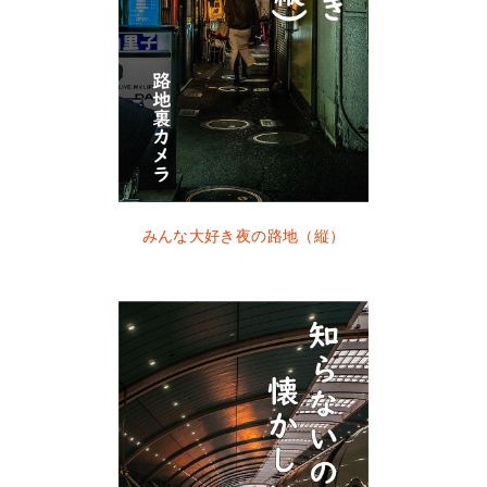
お仕事写真集企画・制作
Self-Promotion Website 主宰
取り敢えず自分で何でもやってみる
みんな大好き夜の路地（縦）