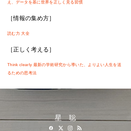
え、データを基に世界を正しく見る習慣
［情報の集め方］
読む力 大全
［正しく考える］
Think clearly 最新の学術研究から導いた、よりよい人生を送
るための思考法
星 聡