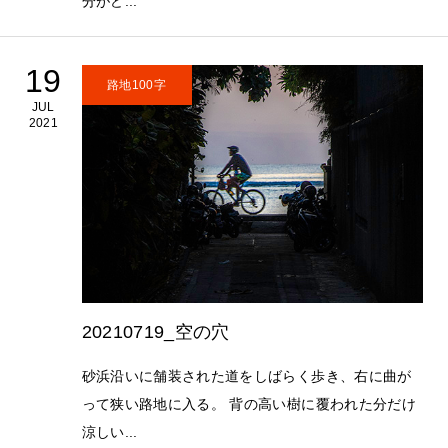
分がど...
19
路地100字
JUL
2021
20210719_空の穴
砂浜沿いに舗装された道をしばらく歩き、右に曲が
って狭い路地に入る。 背の高い樹に覆われた分だけ
涼しい...