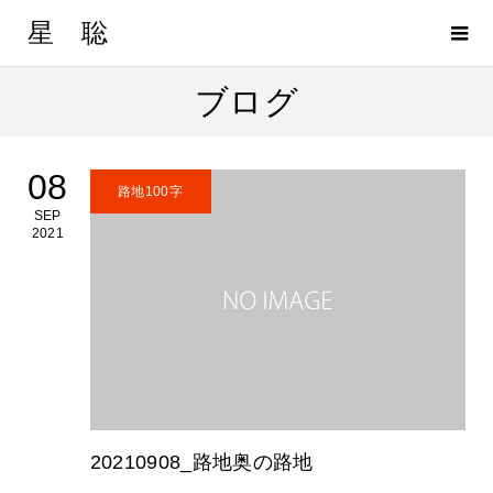
星 聡
ブログ
08
路地100字
SEP
2021
20210908_路地奥の路地