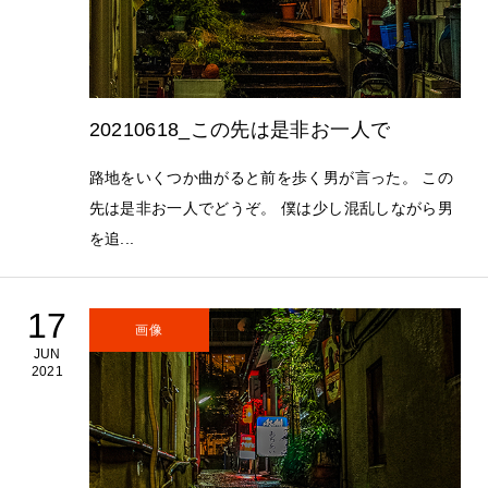
20210618_この先は是非お一人で
路地をいくつか曲がると前を歩く男が言った。 この
先は是非お一人でどうぞ。 僕は少し混乱しながら男
を追...
17
画像
JUN
2021