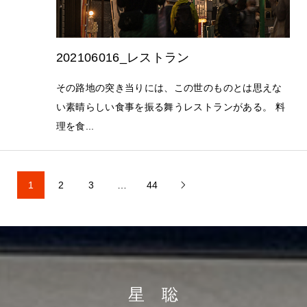
202106016_レストラン
その路地の突き当りには、この世のものとは思えな
い素晴らしい食事を振る舞うレストランがある。 料
理を食...
1
2
3
…
44

星 聡