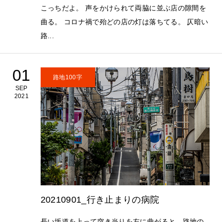
こっちだよ。 声をかけられて両脇に並ぶ店の隙間を
曲る。 コロナ禍で殆どの店の灯は落ちてる。 仄暗い
路...
01
路地100字
SEP
2021
20210901_行き止まりの病院
長い坂道を上って突き当りを左に曲がると、路地の