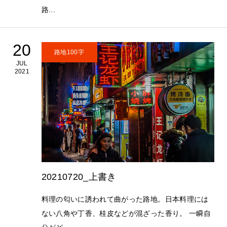
路...
20
路地100字
JUL
2021
20210720_上書き
料理の匂いに誘われて曲がった路地。日本料理には
ない八角や丁香、桂皮などが混ざった香り。 一瞬自