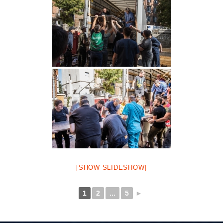
[SHOW SLIDESHOW]
1
2
...
5
►