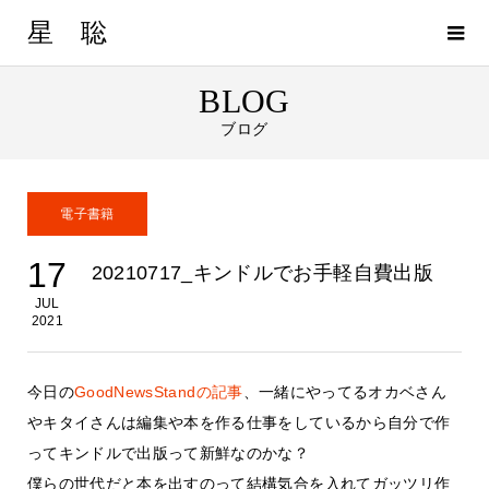
星 聡
BLOG
ブログ
電子書籍
17
20210717_キンドルでお手軽自費出版
JUL
2021
今日の
GoodNewsStandの記事
、一緒にやってるオカベさん
やキタイさんは編集や本を作る仕事をしているから自分で作
ってキンドルで出版って新鮮なのかな？
僕らの世代だと本を出すのって結構気合を入れてガッツリ作