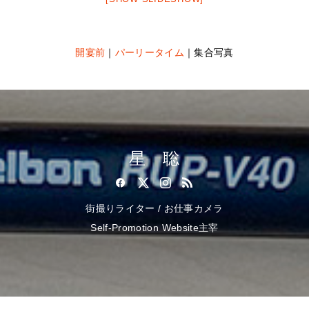
開宴前
｜
パーリータイム
｜集合写真
星 聡
街撮りライター / お仕事カメラ
Self-Promotion Website主宰