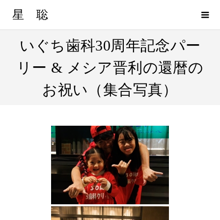
星 聡
いぐち歯科30周年記念パー
リー & メシア晋利の還暦の
お祝い（集合写真）