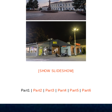
[SHOW SLIDESHOW]
Part1 |
Part2
|
Part3
|
Part4
|
Part5
|
Part6