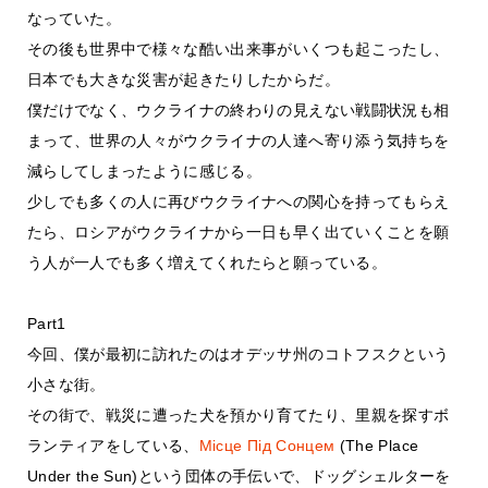
なっていた。
その後も世界中で様々な酷い出来事がいくつも起こったし、
日本でも大きな災害が起きたりしたからだ。
僕だけでなく、ウクライナの終わりの見えない戦闘状況も相
まって、世界の人々がウクライナの人達へ寄り添う気持ちを
減らしてしまったように感じる。
少しでも多くの人に再びウクライナへの関心を持ってもらえ
たら、ロシアがウクライナから一日も早く出ていくことを願
う人が一人でも多く増えてくれたらと願っている。
Part1
今回、僕が最初に訪れたのはオデッサ州のコトフスクという
小さな街。
その街で、戦災に遭った犬を預かり育てたり、里親を探すボ
ランティアをしている、
Місце Під Сонцем
(The Place
Under the Sun)という団体の手伝いで、ドッグシェルターを