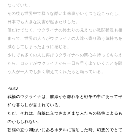
なっていた。
その後も世界中で様々な酷い出来事がいくつも起こったし、
日本でも大きな災害が起きたりした。
僕だけでなく、ウクライナの終わりの見えない戦闘状況も相
まって、世界の人々がウクライナの人達へ寄り添う気持ちを
減らしてしまったように感じる。
少しでも多くの人に再びウクライナへの関心を持ってもらえ
たら、ロシアがウクライナから一日も早く出ていくことを願
う人が一人でも多く増えてくれたらと願っている。
Part3
戦禍のウクライナは、前線から離れると戦争の中にあって平
和な暮らしが営まれている。
ただ、それは、前線に立つさまざまな人たちの犠牲によるも
のかもしれない。
朝靄の立つ湖沿いにあるホテルに宿泊した時、幻想的でとて