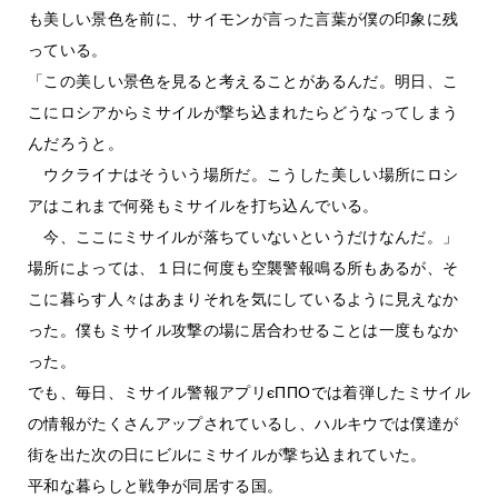
も美しい景色を前に、サイモンが言った言葉が僕の印象に残
っている。
「この美しい景色を見ると考えることがあるんだ。明日、こ
こにロシアからミサイルが撃ち込まれたらどうなってしまう
んだろうと。
ウクライナはそういう場所だ。こうした美しい場所にロシ
アはこれまで何発もミサイルを打ち込んでいる。
今、ここにミサイルが落ちていないというだけなんだ。」
場所によっては、１日に何度も空襲警報鳴る所もあるが、そ
こに暮らす人々はあまりそれを気にしているように見えなか
った。僕もミサイル攻撃の場に居合わせることは一度もなか
った。
でも、毎日、ミサイル警報アプリєППОでは着弾したミサイル
の情報がたくさんアップされているし、ハルキウでは僕達が
街を出た次の日にビルにミサイルが撃ち込まれていた。
平和な暮らしと戦争が同居する国。