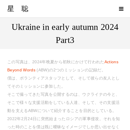
星 聡
Ukraine in early autumn 2024
Part3
この写真は、2024年晩夏から初秋にかけて行われた
Actions
Beyond Words
(ABW)の2つのミッションの記録だ。
僕は、ボランティアスタッフとして、そして彼らの友人とし
てそのミッションに参加した。
そこで撮ってきた写真を公開するのは、ウクライナの今と、
そこで様々な支援活動をしている人達、そして、その支援活
動を支えるABWについて紹介することを目的としている。
2022年2月24日に突然始まったロシアの軍事侵攻。それを知
った時のことを僕は既に曖昧なイメージでしか思い出せなく