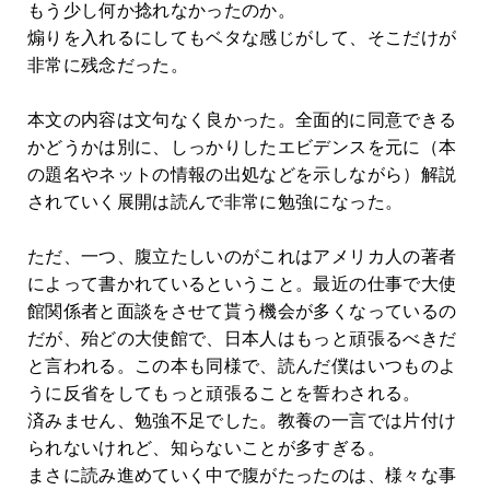
もう少し何か捻れなかったのか。
煽りを入れるにしてもベタな感じがして、そこだけが
非常に残念だった。
本文の内容は文句なく良かった。全面的に同意できる
かどうかは別に、しっかりしたエビデンスを元に（本
の題名やネットの情報の出処などを示しながら）解説
されていく展開は読んで非常に勉強になった。
ただ、一つ、腹立たしいのがこれはアメリカ人の著者
によって書かれているということ。最近の仕事で大使
館関係者と面談をさせて貰う機会が多くなっているの
だが、殆どの大使館で、日本人はもっと頑張るべきだ
と言われる。この本も同様で、読んだ僕はいつものよ
うに反省をしてもっと頑張ることを誓わされる。
済みません、勉強不足でした。教養の一言では片付け
られないけれど、知らないことが多すぎる。
まさに読み進めていく中で腹がたったのは、様々な事