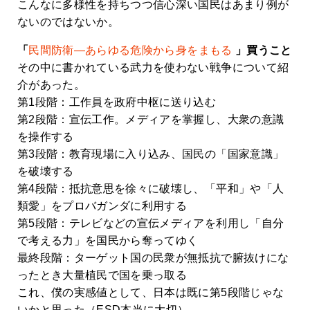
こんなに多様性を持ちつつ信心深い国民はあまり例が
ないのではないか。
「
民間防衛―あらゆる危険から身をまもる
」買うこと
その中に書かれている武力を使わない戦争について紹
介があった。
第1段階：工作員を政府中枢に送り込む
第2段階：宣伝工作。メディアを掌握し、大衆の意識
を操作する
第3段階：教育現場に入り込み、国民の「国家意識」
を破壊する
第4段階：抵抗意思を徐々に破壊し、「平和」や「人
類愛」をプロバガンダに利用する
第5段階：テレビなどの宣伝メディアを利用し「自分
で考える力」を国民から奪ってゆく
最終段階：ターゲット国の民衆が無抵抗で腑抜けにな
ったとき大量植民で国を乗っ取る
これ、僕の実感値として、日本は既に第5段階じゃな
いかと思った（ESD本当に大切）。