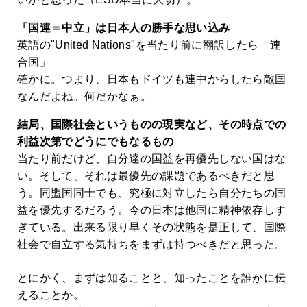
「国連＝中立」は日本人の勝手な思い込み
英語の"United Nations"を当たり前に翻訳したら「連
合国」
確かに。つまり、日本もドイツも連中からしたら敵国
なんだよね。何だかなぁ。
結局、国際社会というものの現実など、その時点での
利益次第でどうにでもなるもの
当たり前だけど、自分達の国益を再優先しない国はな
い。そして、それは最優先の課題であるべきだと思
う。同盟国同士でも、究極に対立したら自分たちの国
益を優先するだろう。今の日本は他国に精神依存しす
ぎている。出来る限り早くその状態を是正して、国際
社会で自立する気持ちをまずは持つべきだと思った。
とにかく、まずは知ることと、知ったことを誰かに伝
えることか。