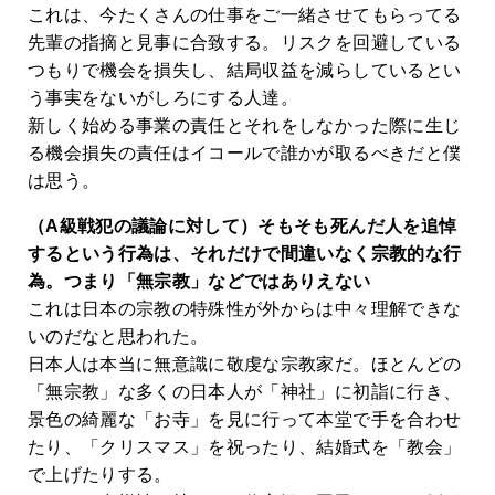
これは、今たくさんの仕事をご一緒させてもらってる
先輩の指摘と見事に合致する。リスクを回避している
つもりで機会を損失し、結局収益を減らしているとい
う事実をないがしろにする人達。
新しく始める事業の責任とそれをしなかった際に生じ
る機会損失の責任はイコールで誰かが取るべきだと僕
は思う。
（A級戦犯の議論に対して）そもそも死んだ人を追悼
するという行為は、それだけで間違いなく宗教的な行
為。つまり「無宗教」などではありえない
これは日本の宗教の特殊性が外からは中々理解できな
いのだなと思われた。
日本人は本当に無意識に敬虔な宗教家だ。ほとんどの
「無宗教」な多くの日本人が「神社」に初詣に行き、
景色の綺麗な「お寺」を見に行って本堂で手を合わせ
たり、「クリスマス」を祝ったり、結婚式を「教会」
で上げたりする。