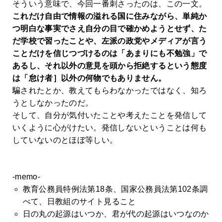
そういう意味で、今回一番刺さったのは、この一文。
これだけ自由で情報の溢れる国に住みながら、単純か
つ明白な事実でさえ自分の目で確かめようとせず、た
だ学校で習ったことや、左派の政党やメディアが言う
ことだけを信じつづけるのは「あまりにも不勉強」で
あるし、それ以外の意見を頭から拒絶するという態度
は「怠け者］以外の何物でもありません。
騙されたとか、教えてもらわなかったではなく、知ろ
うとしなかったのだ。
そして、自分が気付いたことや考えたことを発信して
いくように心がけたい。発信しないということは何も
していないのとほぼ等しい。
-memo-
教育公務員特例法第18条、国家公務員法第102条調
べて、日教組のサイト見ること
日の丸の起源はいつか、君が代の起源はいつなのか