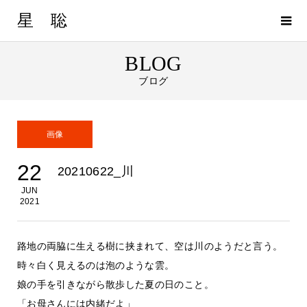
星 聡
BLOG
ブログ
画像
22
20210622_川
JUN
2021
路地の両脇に生える樹に挟まれて、空は川のようだと言う。
時々白く見えるのは泡のような雲。
娘の手を引きながら散歩した夏の日のこと。
「お母さんには内緒だよ」