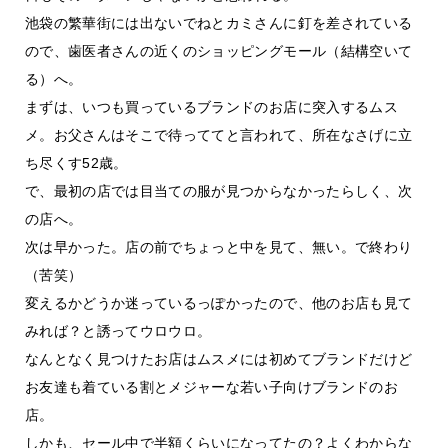
池袋の繁華街には出ないでねとカミさんに釘を差されている
ので、歯医者さんの近くのショッピングモール（結構空いて
る）へ。
まずは、いつも買っているブランドのお店に突入するムス
メ。お父さんはそこで待っててと言われて、所在なさげに立
ち尽くす52歳。
で、最初の店では目当ての服が見つからなかったらしく、次
の店へ。
次は早かった。店の前でちょっと中を見て、無い。で終わり
（苦笑）
変えるかどうか迷っているっぽかったので、他のお店も見て
みれば？と誘ってウロウロ。
なんとなく見つけたお店はムスメには初めてブランドだけど
お友達も着ている割とメジャーな若い子向けブランドのお
店。
しかも、セール中で半額くらいになってたの？よくわからな