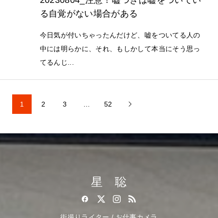
る自覚がない場合がある
今日気が付いちゃったんだけど、嘘をついてる人の
中には明らかに、それ、もしかして本当にそう思っ
てるんじ...
1
2
3
…
52

星 聡
街撮りライター / お仕事カメラ