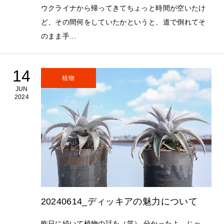
ウクライナから帰ってきてちょっと時間が空いたけ
ど、その間何をしていたかというと、道で倒れてそ
のまま手...
14
植物
JUN
2024
20240614_ディッキアの魅力について
昨日に続いて植物の話を（笑） 分かったよ、じゃ