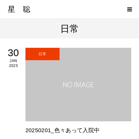
星 聡
日常
30
日常
JAN
2025
20250201_色々あって入院中