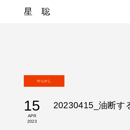
星 聡
やらかし
15
20230415_油
APR
2023