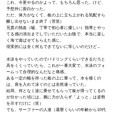
これ、今更やるのかよって、もちろん思った。けど、
予想外に面白かった。
ただ、体力がなくて、板の上に立ち上がれる気配すら
醸し出せないまま終了（苦笑）
兄貴の熱血（嘘、丁寧で初心者に優しい）指導とやっ
てる感の演出までしていただいたお陰で、本当に楽し
く海で遊ばせてもらえた感じ。
現実的には全く何もできてないに等しいのだけど...
水泳をやっていたのでパドリングくらいできるだろと
高をくくっていたら、これが一番大変で、水泳のフォ
ームって合理的なんだなと痛感。
ある一定の幅を持った板の上に乗って、水を掻くの
は、肩を入れて泳ぐのとは全然違っていた。
結局、何となく波に乗せてもらって板が滑ってくるの
が分かった頃には、腕に力が入らず「よっと」は姿勢
を示すだけに（笑）
でも、サーファーの人達（還暦くらいの年齢から10代