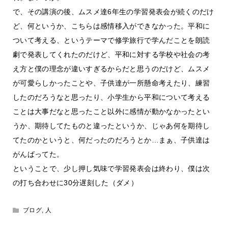
で、その講演の後、ムスメ達6年生の学習発表会が続くのだけ
ど、何というか、こちらは感情移入ができなかった。平和に
ついて考える、というテーマで修学旅行で学んだことを朗読
劇で発表してくれたのだけど、平和に対する学校や社会の考
え方と僕の理念が違いすぎるからだと思うのだけど、ムスメ
が可愛らしかったことや、子供達が一所懸命考えたり、練習
したのだろうなと思ったり、小学生から平和について考える
ことは大事だなと思ったこと以外に感情が動かなかったとい
うか、期待してたものと違ったというか、じゃあ何を期待し
てたのかというと、何だったのだろうとか…まぁ、子供達は
がんばってた。
ということで、少し押し気味で学習発表会は終わり、僕は次
の打ち合わせに30分遅刻した（ダメ）
ブログ
,
人