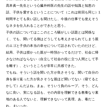
髙本眞一先生という心臓外科医の先生の話や知識と知恵の
話、子供を愛するということについて（これは前回も同じ）1
時間半とても良い話しを聞けたし、今後の仕事でも使えそう
なネタを仕入れることができたと思う。
子供の話についてはここのところ騒がしい話題とは関係な
く、でも、聞いてる側はどうしても考えさせられてしまう親
のエゴと子供の本当の幸せについて話されていたのだけど、
結局、子供は授かった親が一時預かってるだけで、社会に帰
さなければならない（自立して社会の役に立つ人間として手
を離す）、というところが非常に共感できた。
でもね、そういう話を聞いた方が良さそうな、聞いて自分の
身を振り返った方が良さそうな親ほど聞いてない（寝てると
かして）んだよね。まぁ、そういう負のループ。そう、どん
なに良い、実になる話も、その内容を理解できる教養なり素
地のある人でないと、理解できないって真理。あ、毒だこ
れ。まいっか。