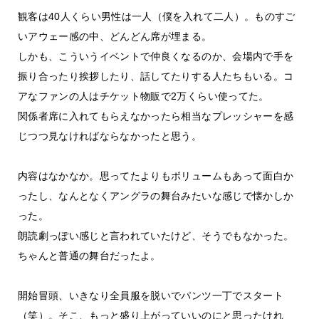
観客は40人くらい男性は一人（僕を入れて二人）。ものすご
いアウェー感の中、どんどん席が埋まる。
しかも、こういうイベントで仲良くなるのか、会場内で手を
振り合ったり挨拶したり、話してたりする人たちもいる。コ
アなファンの人はチケット物販で2万くらい使ってた。
関係者席に入れてもらえなかったら相当なプレッシャーを感
じつつ見なければならなかったと思う。
内容はなかなか。思ってたよりもボリュームもあって面白か
ったし、なんとなくアングラの舞台みたいな感じで懐かしか
った。
朗読劇っぽい感じと言われていたけど、そうでもなかった。
ちゃんと普通の舞台だったよ。
開始冒頭、いきなり全員服を脱いでパンツ一丁でスタート
（笑）。そこ、もっと盛り上がっていいのにと思ったけれ