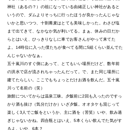
神社（あるの？）の祖になっている由緒正しい神社があると
いうので、ダムよりそっちに行ったほうが良かったんじゃな
いかと思いつつ、十割蕎麦はとても美味しかった。わさび塩
まで出てきて、なかなか気が利いてる。まぁ、休みの日だか
らとはいえ、ひっきりなしに車でお客さんがやって来てた
よ。14時位に入った僕たちが食べてる間に5組くらい並んでた
んじゃないかなぁ。
五十嵐川のすぐ側にあって、とてもいい場所だけど、数年前
の洪水で店が流されちゃったんだって。で、また同じ場所に
建てたらしい。ここでもちょっとだけお酒を飲んだ。五十嵐
川って名前の（笑）
旅館についてからは温泉三昧。夕飯前に2回も入ったのですっ
かり酒も抜け（気分だけか）いざ夕飯。オオタケも混じって
楽しく3人でご飯をというか、主に酒を（苦笑）いや、飲み過
ぎじゃないかね。四合瓶とはいえ、5本くらい飲んでた気がす
るよ。いや、6本？