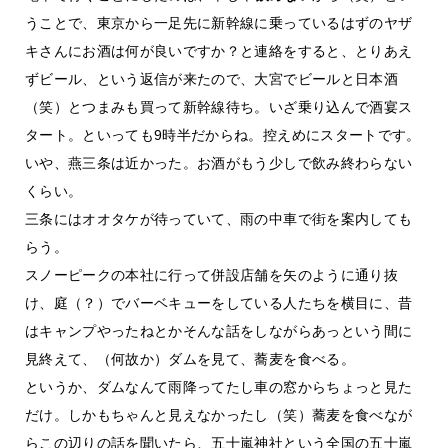
うことで、東京から一足先に新幹線に乗っているはずのヤザ
キさんにお酒は何が良いですか？と連絡をすると、とりあえ
ずビール、という返信が来たので、大宮でビールと日本酒
（笑）とつまみも買って新幹線待ち。いざ乗り込んで酒宴ス
タート。といっても9時半だからね。控えめにスタートです。
いや、燕三条は近かった。お酒がもう少しで飲み終わらない
くらい。
三条にはオオタケが待っていて、雨の中車で街を案内しても
らう。
スノーピークの本社に行って併設店舗を矢のように通り抜
け、庭（？）でバーベキューをしている人たちを横目に、昔
はキャンプやったねとかそんな話をしながらあっという間に
見終えて、（何故か）ダムを見て、蕎麦を食べる。
というか、ダムなんて雨降ってたし車の窓からちょっと見た
だけ。しかもちゃんと見えなかったし（笑）蕎麦を食べなが
らこの辺りの話を聞いたら、五十嵐神社という全国の五十嵐