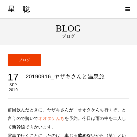
星 聡
BLOG
ブログ
ブログ
17
20190916_ヤザキさんと温泉旅
SEP
2019
前回飲んだときに、ヤザキさんが「オオタケんち行くぞ」と
言うので勢いで
オオタケんち
を予約。今日は雨の中を二人し
て新幹線で向かいます。
電車で行くことにしたのは、車じゃ
飲めない
から（笑）とい