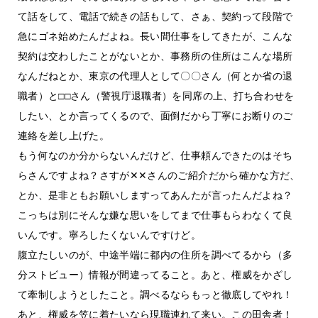
て話をして、電話で続きの話もして、さぁ、契約って段階で
急にゴネ始めたんだよね。長い間仕事をしてきたが、こんな
契約は交わしたことがないとか、事務所の住所はこんな場所
なんだねとか、東京の代理人として〇〇さん（何とか省の退
職者）と□□さん（警視庁退職者）を同席の上、打ち合わせを
したい、とか言ってくるので、面倒だから丁寧にお断りのご
連絡を差し上げた。
もう何なのか分からないんだけど、仕事頼んできたのはそち
らさんですよね？さすが✕✕さんのご紹介だから確かな方だ、
とか、是非ともお願いしますってあんたが言ったんだよね？
こっちは別にそんな嫌な思いをしてまで仕事もらわなくて良
いんです。寧ろしたくないんですけど。
腹立たしいのが、中途半端に都内の住所を調べてるから（多
分ストビュー）情報が間違ってること。あと、権威をかざし
て牽制しようとしたこと。調べるならもっと徹底してやれ！
あと、権威を笠に着たいなら現職連れて来い。この田舎者！