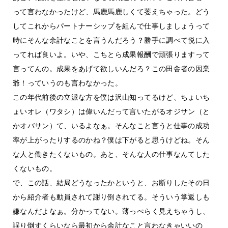
って言わなかったけど、馬鹿馬鹿しくて萎えちゃった。どう
してこれからパートナーシップを組んで仕事しましょうって
時にそんな余計なことを言うんだろう？勝手に調べて悦に入
ってれば良いよ。いや、こちとら成果報酬で頑張りますって
言ってんの。成果をあげて欲しいんだろ？この田舎者の因業
爺！っていうのも言わなかった。
この年代前後の立派な方を僕は沢山知ってるけど、ちょいち
ょいオレ（ワタシ）は偉いんだって言いたがるオジサン（と
かオバサン）て、いるよなぁ。そんなこと言うと仕事の成功
率が上がったりするのかね？僕は下がると思うけどね。そん
な人と働きたくないもの。あと、そんな人の仕事なんてした
くないもの。
で、この話、結局どうなったかというと、お断りしたその日
から紹介者も動員されて謝り倒されてる。そういう掌返しも
嫌なんだよなぁ。分かってない。薄っぺらく見えちゃうし、
誤り倒すくらいなら最初から余計なこと言わなきゃいいの