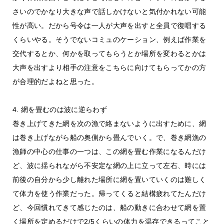
さいのでかなり大きな声で話しかけないと気付かれない可能
性が高い。だから号令は一人が大声を出すと全員で復唱する
くらいやる。そうでないコミュのケーション、例えば作業を
交代するとか、何かを取ってもらうとか場所を変わるとかは
大声を出すより相手の注意をこちらに向けてもらってかの方
が合理的だよねと思った。
4. 網を畳むのは波に逆らわず
巻き上げてきた網を次の漁で絡まないように出すために、網
は巻き上げながら船の奥側から畳んでいく。で、巻き網漁の
漁師の中心の仕事の一つは、この網を畳む作業になるんだけ
ど、波に揺られながら不安定な網の上に立って左右、時には
前後の自分から少し離れた場所に網を置いていくのは難しく
て体力を使う作業だった。帰ってくると結構疲れてたんだけ
ど、今回慣れてきて感じたのは、船の動きに合わせて網を置
く場所を定めるだけで2/5くらいの体力を温存できるってこと