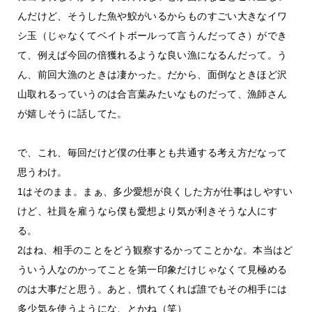
んだけど、そうした魚や鮫がいるからものすごい大きなイワ
シ玉（じゃなくてベイトボールって言うんだってさ）ができ
て、例えば今回の倍獲れるような良い漁になるんだって。う
ん、前回大漁のときは凄かった。だから、面倒なときほど沢
山取れるっていうのは合言葉みたいなものだって、漁師さん
が嬉しそうに話してた。
で、これ、毎回だけど僕の仕事とも共通する考え方だなって
思うわけ。
1はそのまま。まぁ、多少愛想が良くした方が仕事はしやすい
けど、社員を雇うなら僕も愛想より気が利きそうな人にす
る。
2はね、相手のことをどう観察するかってことかな。本当はど
ういう人なのかってことを第一印象だけじゃなくて見極める
のは大事だと思う。あと、慣れてくれば誰でもその相手には
多少気を使うようにな、とかね（笑）