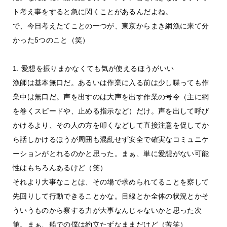
ト考え事をすると急に閃くことがあるんだよね。
で、今日考えたてことの一つが、東京からまき網漁に来て分
かった5つのこと（笑）
1. 愛想を振りまかなくても気が使えるほうがいい
漁師は基本無口だ。あるいは作業に入る前は少し喋っても作
業中は無口だ。声を出すのは大声を出す作業の号令（主に網
を巻くスピードや、止める指示など）だけ。声を出して呼び
かけるより、その人の方を叩くなどして直接注意を促してか
ら話しかけるほうが周囲も混乱せず安全で確実なコミュニケ
ーションがとれるのかと思った。まぁ、単に愛想がない可能
性はもちろんあるけど（笑）
それより大事なことは、その場で求められてることを察して
先回りして行動できることかな。目線とか全体の状況とかそ
ういうものから察する力が大事なんじゃないかと思った次
第。まぁ、船での僕は約立たずなままだけど（苦笑）