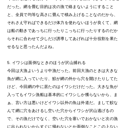
だった。網を畳む目的は次の漁で絡まないようにすること
と、全員で均等な高さに畳んで積み上げることなのだから、
それさえ守ればできるだけ体力を使わないほうが良くて、網
は船の動きであっちに行ったりこっちに行ったりするのだか
らそれに合わせて少しだけ誘導してあげれば十分役割を果た
せるなと思ったんだよね。
5. イワシは面倒なときのほうが沢山捕れる
今回は大漁よいうより中漁だった。前回大漁のときは大きな
魚が網に入っていたり、鮫が網の外から穴を開けたりしてた
けど、今回網の中に居たのはイワシだけだった。大きな魚が
入ってもイワシ漁船は基本的にイワシしか獲らないから、ま
ぁ、言い方は悪いけどイワシ以外の魚は外道だ。まして鮫な
んて網に穴をあけるし空いた穴からイワシが沢山逃げるの
で、その漁だけでなく、空いた穴を塞いでおかないと次の漁
に出られないからすぐに帰れないとか面倒なことこの上ない