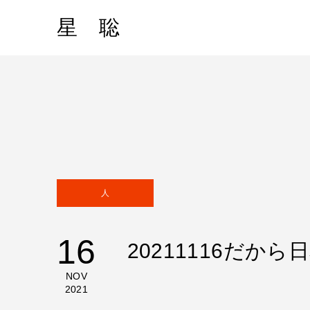
星 聡
人
16
20211116だか
NOV
2021