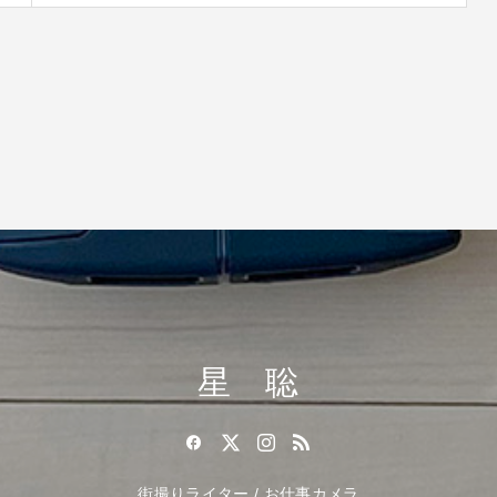
星 聡
街撮りライター / お仕事カメラ