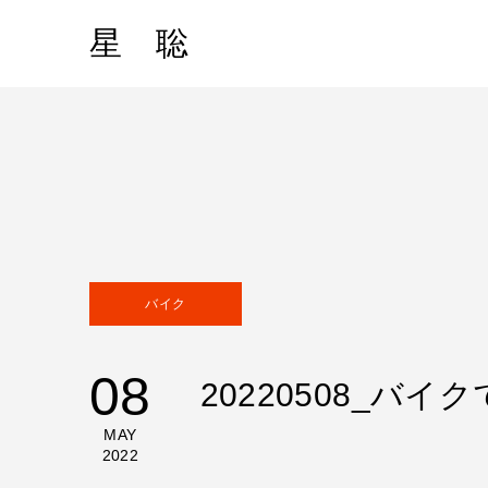
星 聡
バイク
08
20220508_バ
MAY
2022