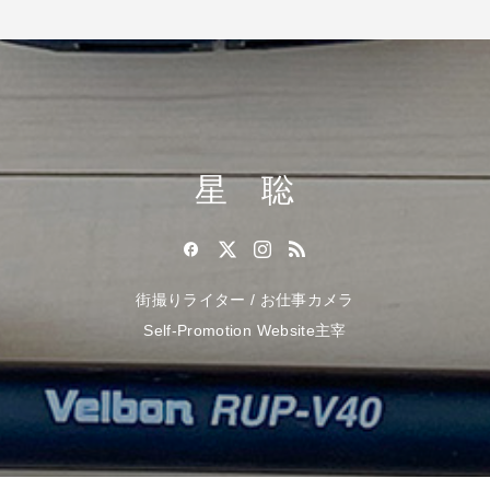
星 聡
街撮りライター / お仕事カメラ
Self-Promotion Website主宰