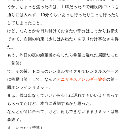
うか、ちょっと焦ったのは、土曜だったので施設内にいつも
通りには入れず、10分くらいあっち行ったりこっち行ったり
してしまったこと。
けど、なんとか今日片付けておきたい部分はしっかりお伝え
できて、次回の約束（少しはみ出た）を取り付け事なきを得
た。
もう、昨日の夜の絶望感からしたら希望に溢れた展開だった
（苦笑）
で、その後、ドコモのレンタルサイクルでレンタルスペース
に移動（笑）して、なんと
アニサキスアレルギー協会
の第一
回オンラインサミット。
まぁ、僕は出なくていいから少しは遅れてもいいよと言って
もらってたけど、本当に遅刻するかと思った。
なんとか間に合って、けど、何もできないままサミットは無
事終了。
ま、いっか（苦笑）