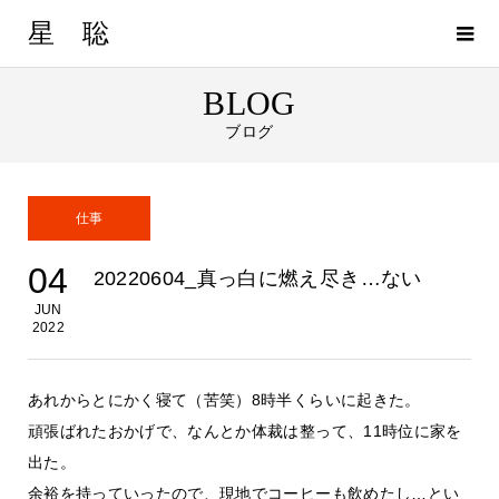
星 聡
BLOG
ブログ
仕事
04
20220604_真っ白に燃え尽き…ない
JUN
2022
あれからとにかく寝て（苦笑）8時半くらいに起きた。
頑張ばれたおかげで、なんとか体裁は整って、11時位に家を
出た。
余裕を持っていったので、現地でコーヒーも飲めたし…とい