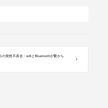
ws11の突然不具合・wifiとBluetoothが繋がら