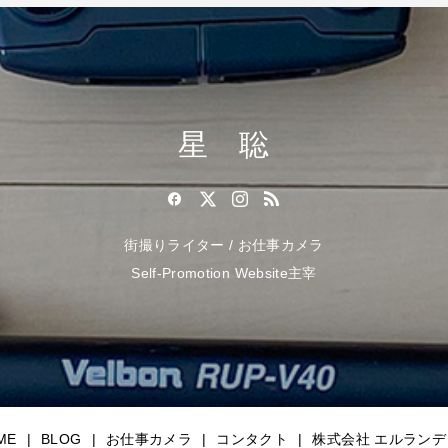
星 聡
街撮りライター / お仕事カメラ
Self-Promotion Website主宰
ME
BLOG
お仕事カメラ
コンタクト
株式会社 エルランデ