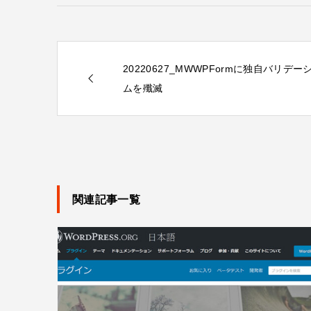
20220627_MWWPFormに独自バリ
ムを殲滅
関連記事一覧