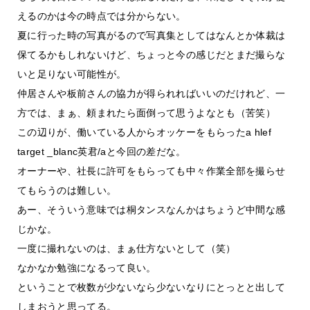
えるのかは今の時点では分からない。
夏に行った時の写真がるので写真集としてはなんとか体裁は
保てるかもしれないけど、ちょっと今の感じだとまだ撮らな
いと足りない可能性が。
仲居さんや板前さんの協力が得られればいいのだけれど、一
方では、まぁ、頼まれたら面倒って思うよなとも（苦笑）
この辺りが、働いている人からオッケーをもらったa hlef
target _blanc英君/aと今回の差だな。
オーナーや、社長に許可をもらっても中々作業全部を撮らせ
てもらうのは難しい。
あー、そういう意味では桐タンスなんかはちょうど中間な感
じかな。
一度に撮れないのは、まぁ仕方ないとして（笑）
なかなか勉強になるって良い。
ということで枚数が少ないなら少ないなりにとっとと出して
しまおうと思ってる。