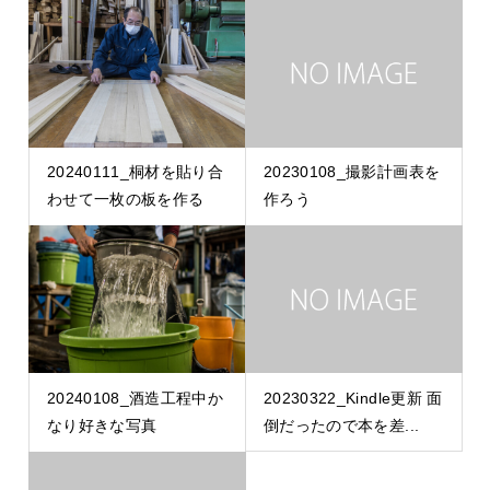
20240111_桐材を貼り合
20230108_撮影計画表を
わせて一枚の板を作る
作ろう
20240108_酒造工程中か
20230322_Kindle更新 面
なり好きな写真
倒だったので本を差...