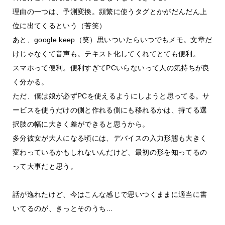
理由の一つは、予測変換。頻繁に使うタグとかがだんだん上
位に出てくるという（苦笑）
あと、google keep（笑）思いついたらいつでもメモ。文章だ
けじゃなくて音声も。テキスト化してくれてとても便利。
スマホって便利。便利すぎてPCいらないって人の気持ちが良
く分かる。
ただ、僕は娘が必ずPCを使えるようにしようと思ってる。サ
ービスを使うだけの側と作れる側にも移れるかは、持てる選
択肢の幅に大きく差ができると思うから。
多分彼女が大人になる頃には、デバイスの入力形態も大きく
変わっているかもしれないんだけど、最初の形を知ってるの
って大事だと思う。
話が逸れたけど、今はこんな感じで思いつくままに適当に書
いてるのが、きっとそのうち…