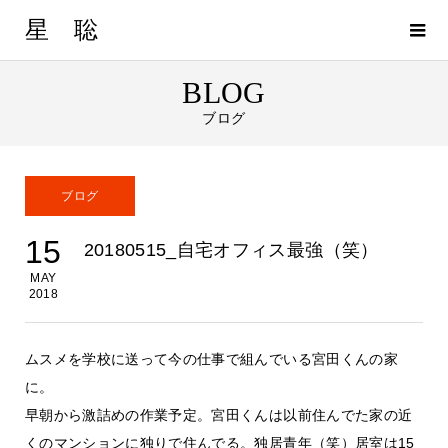
星 聡
BLOG
ブログ
ブログ
15
20180515_自宅オフィス最強（笑）
MAY
2018
ムスメを学校に送って今の仕事で組んでいる宮田くんの家
に。
早朝から激詰めの作業予定。宮田くんは以前住んでた家の近
くのマンションに独りで住んでる。独居青年（笑）居室は15