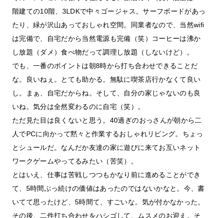
階建ての10階、3LDKで中々ゴージャス。サーフボードがあっ
たり、緑が沢山あっておしゃれ空間。同業者なので、当然wifi
は完備で、自宅だから当然電源も完備（笑）コーヒーは沸か
し放題（ダメ）食べ物だって調理し放題（しないけど）。
でも、一番のポイントは朝8時から打ち合わせできることだ
な。良いねぇ。とても助かる。無駄に喫茶店行かなくて良い
し。まぁ、自宅だからね。そして、自分の家じゃないのも良
いね。気分は全然変わるのに自宅（笑）。
ただ見た目は良くないと思う。40過ぎのおっさんが朝から二
人でPCに向かって黙々と作業するおしゃれリビング。ちょっ
とシュールだ。なんだか友達の家に遊びに来てお互いネット
ワークゲームやってるみたい（苦笑）。
とはいえ、仕事は苦戦しつつもかなり前に進めることができ
て、5時間ぶっ続けの価値はあったのではないかなと。今、書
いてて思ったけど、5時間て、すごいな。気が付かなかった。
その後、二件打ち合わせをハシゴして、ムスメのお迎え。そ