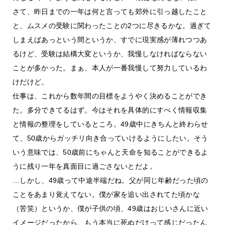
さて、昨日までの一年は何と言っても郊外に引っ越したこと
と、ムスメの受験に関わったことの2つに尽きるかな。過ぎて
しまえばあっという間というか、すでに現実感が薄れつつあ
るけど、受験は結構大変というか、我慢しなければならない
ことが多かった。まぁ、本人が一番我慢して努力しているわ
けだけど。
仕事は、これから数年間の目標をようやく決めることができ
た。多分できてるはず。今はそれを具体的にすべく情報収集
と情報の整理をしているところ。49歳中にきちんと終わらせ
て、50歳からガッチリ向き合っていけるようにしたい。そう
いう意味では、50歳前にちゃんと天命を知ることができるよ
うに残り一年を真面目に過ごさないとだよ。
…しかし、49歳って中途半端だね。父が同じ年齢だった頃の
ことをあまり覚えてない。僕が家を追い出されてた頃かな
（苦笑）というか、僕が子供の頃、49歳はおじいさんに近い
イメージだったから、もう本当に死ぬだけって感じだったん