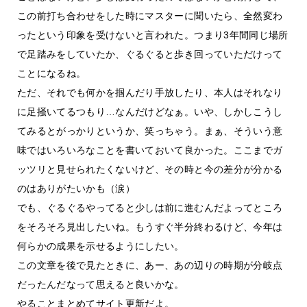
この前打ち合わせをした時にマスターに聞いたら、全然変わ
ったという印象を受けないと言われた。つまり3年間同じ場所
で足踏みをしていたか、ぐるぐると歩き回っていただけって
ことになるね。
ただ、それでも何かを掴んだり手放したり、本人はそれなり
に足掻いてるつもり…なんだけどなぁ。いや、しかしこうし
てみるとがっかりというか、笑っちゃう。まぁ、そういう意
味ではいろいろなことを書いておいて良かった。ここまでガ
ッツリと見せられたくないけど、その時と今の差分が分かる
のはありがたいかも（涙）
でも、ぐるぐるやってると少しは前に進むんだよってところ
をそろそろ見出したいね。もうすぐ半分終わるけど、今年は
何らかの成果を示せるようにしたい。
この文章を後で見たときに、あー、あの辺りの時期が分岐点
だったんだなって思えると良いかな。
やることまとめてサイト更新だよ。