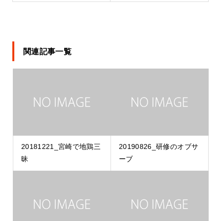
関連記事一覧
20181221_宮崎で地鶏三
20190826_研修のオブサ
昧
ーブ