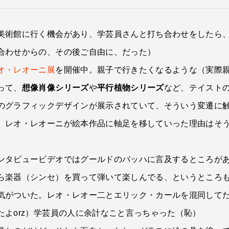
美術館に行く機会があり、学芸員さんと打ち合わせをしたら
合わせからの、その後ご自由に、だった）
オ・レオーニ展
を開催中。親子で行きたくなるような（実際
って、
想像肖像シリーズ
や
平行植物シリーズ
など、テイスト
のグラフィックデザインが展示されていて、そういう変遷に
。レオ・レオーニが絵本作品に軸足を移していった理由はそ
ンタビュービデオではグールドのバッハに言及するところが
ら楽器（シンセ）を買って弾いて楽しんでる、というところ
気がついた。レオ・レオー二とエリック・カールを混同して
よorz）学芸員の人に余計なこと言っちゃった（恥）