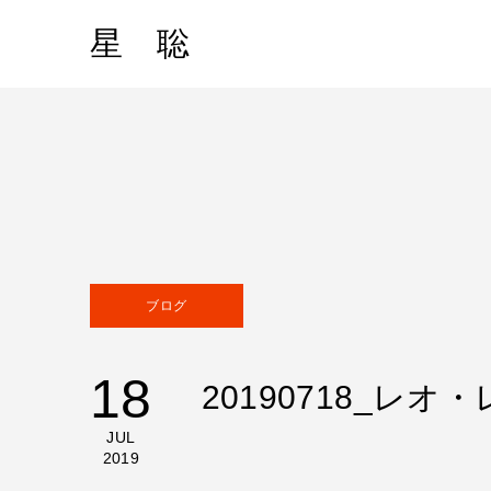
星 聡
ブログ
18
20190718_レ
JUL
2019