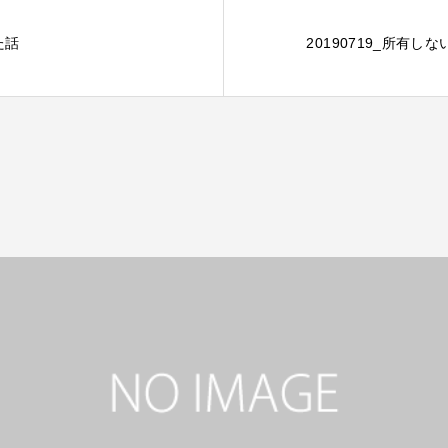
た話
20190719_所有