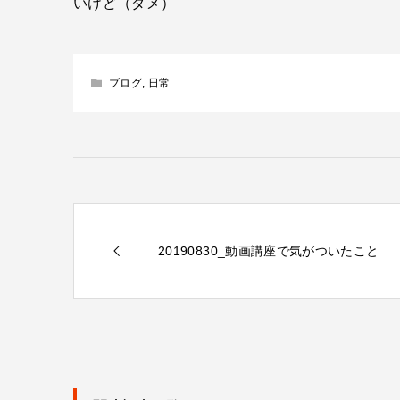
いけど（ダメ）
ブログ
,
日常
20190830_動画講座で気がついたこと