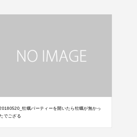
20180520_牡蠣パーティーを開いたら牡蠣が無かっ
たでござる