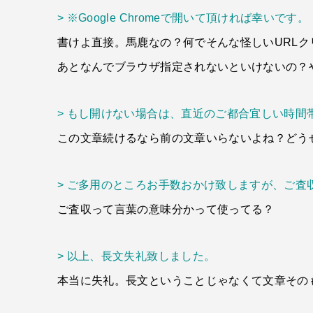
> ※Google Chromeで開いて頂ければ幸いです。
書けよ直接。馬鹿なの？何でそんな怪しいURL
あとなんでブラウザ指定されないといけないの？
> もし開けない場合は、直近のご都合宜しい時
この文章続けるなら前の文章いらないよね？どう
> ご多用のところお手数おかけ致しますが、ご査
ご査収って言葉の意味分かって使ってる？
> 以上、長文失礼致しました。
本当に失礼。長文ということじゃなくて文章その