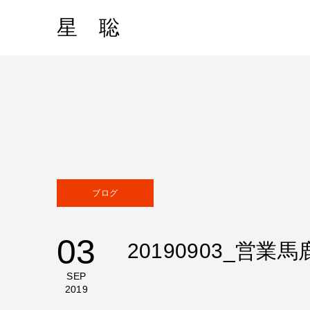
星 聡
ブログ
03
20190903_
SEP
2019