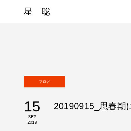
星 聡
ブログ
15
20190915_思
SEP
2019