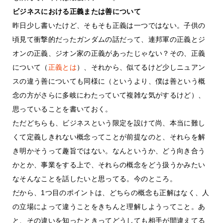
ビジネスにおける正義または善について
昨日少し書いたけど、そもそも正義は一つではない。子供の
頃見て衝撃的だったガンダムの話だって、連邦軍の正義とジ
オンの正義、ジオン家の正義があったじゃない？その、正義
について（
正義とは
）、それから、似てるけど少しニュアン
スの違う善についても同様に（というより、僕は善という概
念の方がさらに多岐にわたっていて複雑な気がするけど）、
思っていることを書いておく。
ただどちらも、ビジネスという限定を設けて尚、本当に難し
くて定義しきれない概念ってことが前提なのと、それらを解
き明かそうって趣旨ではない。なんというか、どう向き合う
かとか、事業をする上で、それらの概念をどう扱うかみたい
なそんなことを話したいと思ってる。今のところ。
だから、1つ目のポイントは、どちらの概念も正解はなく、人
の立場によって違うことをきちんと理解しようってこと。あ
と、その違いを知ったときってどうしても相手が間違えてる