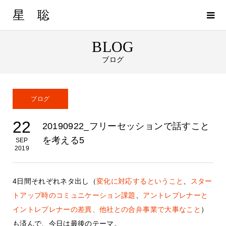
星 聡
BLOG
ブログ
ブログ
22
20190922_フリーセッションで話すこと
を考える5
SEP
2019
4日間それぞれネタ出し（
変化に対応するということ
、
スター
トアップ時のコミュニケーション課題
、
アントレプレナーと
イントレプレナーの差異、
他社との合弁事業で大事なこと
）
も済んで、今日は最後のテーマ。