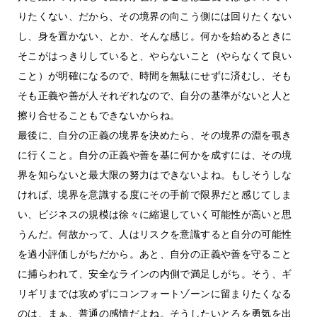
りたくない、だから、その境界の向こう側には回りたくない
し、身を置かない、とか、そんな感じ。何かを始めるときに
そこがはっきりしていると、やらないこと（やらなくて良い
こと）が明確になるので、時間を無駄にせずに済むし、そも
そも正義や善が人それぞれなので、自分の基準がないと人と
擦り合せることもできないからね。
最後に、自分の正義の境界を決めたら、その境界の淵を覗き
に行くこと。自分の正義や善を基に何かを成すには、その境
界を知らないと最大限の努力はできないよね。もしそうしな
ければ、境界を意識する度にその手前で限界だと感じてしま
い、ビジネスの規模は徐々に縮退していく可能性が高いと思
うんだ。何故かって、人はリスクを意識すると自分の可能性
を過小評価しがちだから。あと、自分の正義や善を守ること
に捕らわれて、安全なラインの内側で満足しがち。そう、ギ
リギリまでは攻めずにコンフォートゾーンに留まりたくなる
のは、まぁ、普通の感情だよね。そうしたいとろを勇気を出