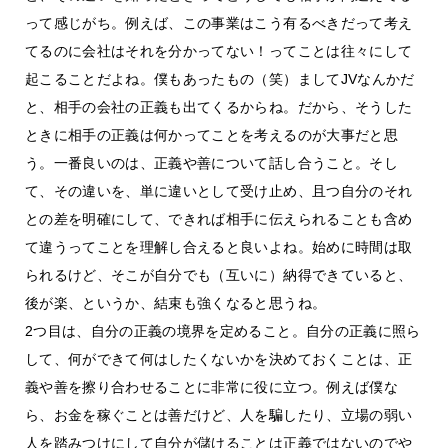
って感じがち。例えば、この事業はこう有るべきだって考え
てるのに会社はそれを分かってない！ってことは往々にして
起こることだよね。僕もあったもの（笑）ましてJVなんかだ
と、相手の会社の正義も出てくるからね。だから、そうした
ときに相手の正義は何かってことを考えるのが大事だと思
う。一番良いのは、正義や善について話し合うこと。そし
て、その違いを、単に違いとして受け止め、且つ自分のそれ
との差を明確にして、できれば相手に伝えられることも含め
て違うってことを理解し合えると良いよね。始めに時間は取
られるけど、そこが自分でも（互いに）納得できていると、
後が楽、というか、結束も強くなると思うね。
2つ目は、自分の正義の境界を定めること。自分の正義に照ら
して、何ができて何はしたくないかを決めておくことは、正
義や善を擦り合わせることに非常に役に立つ。例えば僕な
ら、お金を稼ぐことは善だけど、人を騙したり、立場の弱い
人を踏みつけにして自分が儲けることは正義ではないのでや