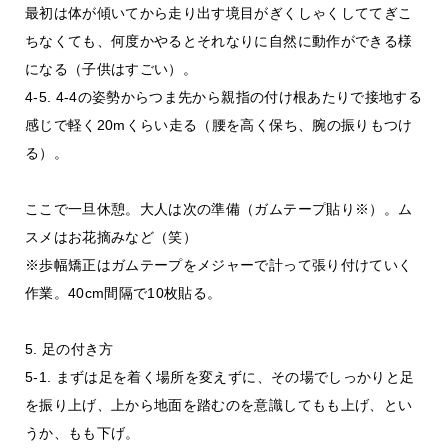
最初は体が傾いてから走り出す境目がぎくしゃくしててぎこ
ちなくても、何度かやるとそれなりに自然に動作ができる様
になる（子供はすごい）。
4-5. 4-4の姿勢からつま先から親指の付け根あたりで接地する
感じで軽く20mくらい走る（腰を高く保ち、腕の振りもつけ
る）。
ここで一旦休憩。大人は次の準備（ガムテープ貼り※）。ム
スメはお花摘みなど（笑）
※歩幅矯正はガムテープをメジャーで計って張り付けていく
作業。40cm間隔で10枚貼る。
5. 足の付き方
5-1. まずは足を着く場所を変えずに、その場でしっかりと足
を振り上げ、上から地面を踏むのを意識してもも上げ、とい
うか、もも下げ。