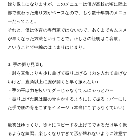
繰り返しになりますが、このメニューは僕が高校の頃に陸上
部で教わった走り方がベースなので、もう数十年前のメニュ
ーだってこと。
それと、僕は体育の専門家ではないので、あくまでもムスメ
が早くなった方法ということで。正しさの証明はご容赦。
ということで中編のはじまりはじまり。
3. 手の振り見直し
・肘を直角よりも少し曲げて振り上げる（力を入れて曲げな
いけど、直角以上に腕が開くと早く振れない）
・手の平は力を抜いてグーじゃなくてふにゃっとパー
・振り上げた腕は腰の骨をかするようにして振る：パーにし
た手で腰の骨をこするイメージ（本当にこすらなくていい）
最初はゆっくり、徐々にスピードを上げてできるだけ早く振
るような練習。楽しくなりすぎて形が壊れないように注意す