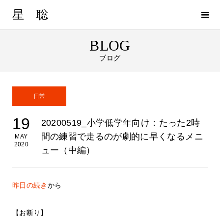
星 聡
BLOG
ブログ
日常
19
20200519_小学低学年向け：たった2時
間の練習で走るのが劇的に早くなるメニ
MAY
2020
ュー（中編）
昨日の続き
から
【お断り】