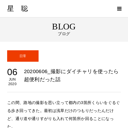
星 聡
BLOG
ブログ
日常
06
20200606_撮影にダイチャリを使ったら
超便利だった話
JUN
2020
この間、路地の撮影を思い立って都内の3箇所くらいをぐるぐ
る歩き回ってきた。最初は浅草だけのつもりだったんだけ
ど、通り道や通りすがりも入れて何箇所か回ることになっ
た。