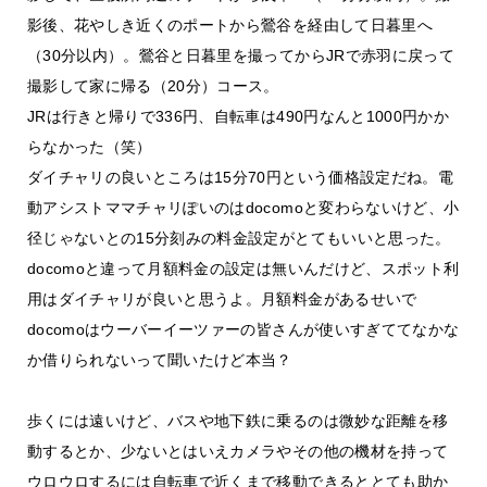
影後、花やしき近くのポートから鶯谷を経由して日暮里へ
（30分以内）。鶯谷と日暮里を撮ってからJRで赤羽に戻って
撮影して家に帰る（20分）コース。
JRは行きと帰りで336円、自転車は490円なんと1000円かか
らなかった（笑）
ダイチャリの良いところは15分70円という価格設定だね。電
動アシストママチャリぽいのはdocomoと変わらないけど、小
径じゃないとの15分刻みの料金設定がとてもいいと思った。
docomoと違って月額料金の設定は無いんだけど、スポット利
用はダイチャリが良いと思うよ。月額料金があるせいで
docomoはウーバーイーツァーの皆さんが使いすぎててなかな
か借りられないって聞いたけど本当？
歩くには遠いけど、バスや地下鉄に乗るのは微妙な距離を移
動するとか、少ないとはいえカメラやその他の機材を持って
ウロウロするには自転車で近くまで移動できるととても助か