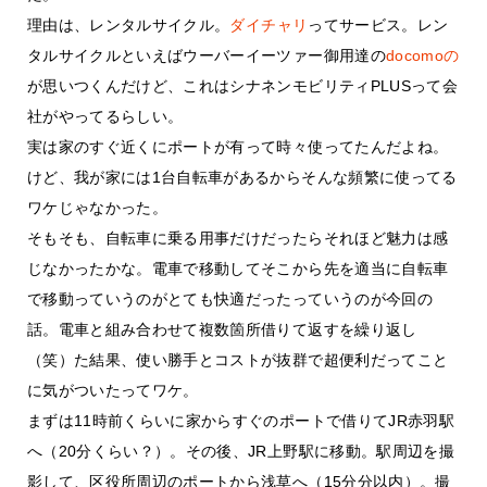
理由は、レンタルサイクル。
ダイチャリ
ってサービス。レン
タルサイクルといえばウーバーイーツァー御用達の
docomoの
が思いつくんだけど、これはシナネンモビリティPLUSって会
社がやってるらしい。
実は家のすぐ近くにポートが有って時々使ってたんだよね。
けど、我が家には1台自転車があるからそんな頻繁に使ってる
ワケじゃなかった。
そもそも、自転車に乗る用事だけだったらそれほど魅力は感
じなかったかな。電車で移動してそこから先を適当に自転車
で移動っていうのがとても快適だったっていうのが今回の
話。電車と組み合わせて複数箇所借りて返すを繰り返し
（笑）た結果、使い勝手とコストが抜群で超便利だってこと
に気がついたってワケ。
まずは11時前くらいに家からすぐのポートで借りてJR赤羽駅
へ（20分くらい？）。その後、JR上野駅に移動。駅周辺を撮
影して、区役所周辺のポートから浅草へ（15分分以内）。撮