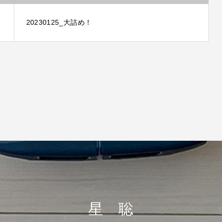
20230125_大詰め！
星 聡