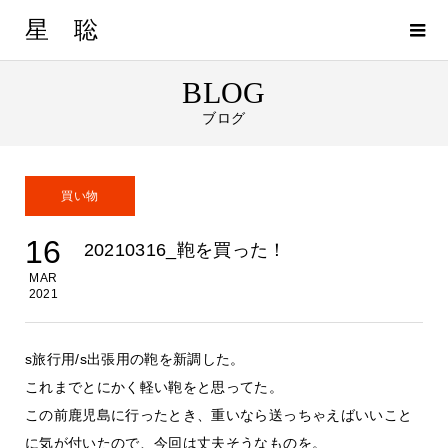
星 聡
BLOG
ブログ
買い物
16
20210316_鞄を買った！
MAR
2021
s旅行用/s出張用の鞄を新調した。
これまでとにかく軽い鞄をと思ってた。
この前鹿児島に行ったとき、重いなら送っちゃえばいいこと
に気が付いたので、今回は丈夫そうなものを。