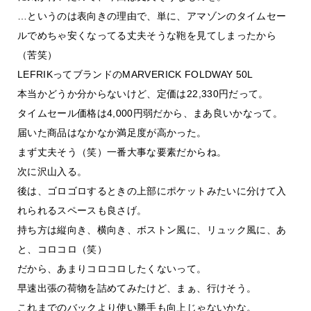
…というのは表向きの理由で、単に、アマゾンのタイムセー
ルでめちゃ安くなってる丈夫そうな鞄を見てしまったから
（苦笑）
LEFRIKってブランドのMARVERICK FOLDWAY 50L
本当かどうか分からないけど、定価は22,330円だって。
タイムセール価格は4,000円弱だから、まあ良いかなって。
届いた商品はなかなか満足度が高かった。
まず丈夫そう（笑）一番大事な要素だからね。
次に沢山入る。
後は、ゴロゴロするときの上部にポケットみたいに分けて入
れられるスペースも良さげ。
持ち方は縦向き、横向き、ボストン風に、リュック風に、あ
と、コロコロ（笑）
だから、あまりコロコロしたくないって。
早速出張の荷物を詰めてみたけど、まぁ、行けそう。
これまでのバックより使い勝手も向上じゃないかな。