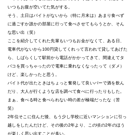
いつもお腹が空いてた気がする。
そう、土日はバイトがないから（特に月末は）あまり食べず
に過ごすか誰かの部屋に行って食べさせてもらうとか、そん
な思い出（笑）
ここを紹介してくれた先輩もいつもお金がなくて、ある日、
電車代がないから100円貸してくれって言われて貸してあげた
ら、しばらくして駅前から電話がかかってきて、間違えてタ
バコを買っちゃったので電車に乗れなくなったって（ダメ）
けど、楽しかったと思う。
バイト代が出たときはちょっと奮発して良いバーで酒を飲ん
だり、大人が行くような店を調べて食べに行ったりもした。
まぁ、食べる時と食べられない時の差が極端だったな（苦
笑）
2年位そこに住んだ後、もう少し学校に近いマンションに引っ
越しをしたんだけど、その後の2年より、この頃の2年のほう
が楽しく思い出すことが多い。