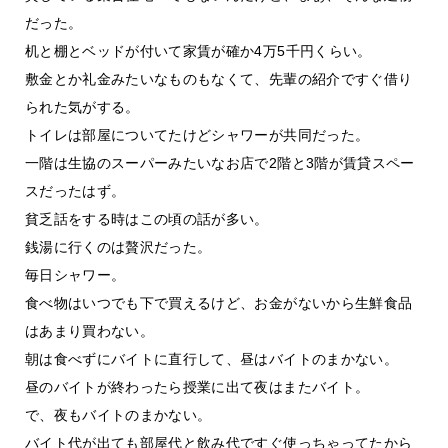
だった。
机と棚とベッドが付いて家賃が確か4万5千円くらい。
敷金とか礼金みたいなものもなくて、先輩の紹介ですぐ借り
られた気がする。
トイレは部屋についてたけどシャワーが共同だった。
一階は生協のスーパーみたいなお店で2階と3階が賃貸スペー
スだったはず。
貧乏話をする時はこの頃の話が多い。
銭湯に行くのは贅沢だった。
毎日シャワー。
食べ物はいつでも下で買えるけど、お金がないから生鮮食品
はあまり買わない。
朝は食べずにバイトに直行して、昼はバイトのまかない。
昼のバイトが終わったら授業に出て夜はまたバイト。
で、夜もバイトのまかない。
バイト代が出ても部屋代と飲み代ですぐ使っちゃってたから