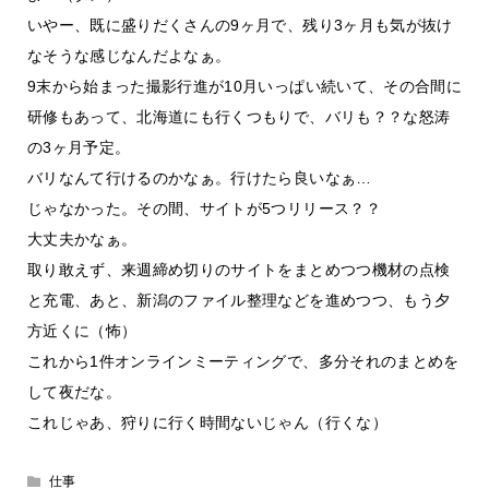
いやー、既に盛りだくさんの9ヶ月で、残り3ヶ月も気が抜け
なそうな感じなんだよなぁ。
9末から始まった撮影行進が10月いっぱい続いて、その合間に
研修もあって、北海道にも行くつもりで、バリも？？な怒涛
の3ヶ月予定。
バリなんて行けるのかなぁ。行けたら良いなぁ…
じゃなかった。その間、サイトが5つリリース？？
大丈夫かなぁ。
取り敢えず、来週締め切りのサイトをまとめつつ機材の点検
と充電、あと、新潟のファイル整理などを進めつつ、もう夕
方近くに（怖）
これから1件オンラインミーティングで、多分それのまとめを
して夜だな。
これじゃあ、狩りに行く時間ないじゃん（行くな）
仕事