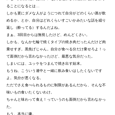
ることになるとは…
しかも更にダメな人がようにつれて自分がどのくらい酒が飲
めるか、とか、自分はどれくらいすごいかみたいな話を繰り
返し（酔ってる）するんだよね。
まぁ、3回目からは無視したけど、めんどくさい。
しかも、なんか七輪で焼くタイプの焼き肉だったんだけど肉
乗せすぎ。黒焦げじゃん。自分が食べる分だけ乗せろよ！っ
て面倒だから言わなかったけど、最悪な気分だった。
しまいには、ユッケをつまんで焼き出す始末。
もうね、こういう連中と一緒に飲み食いはしたくないです
よ。気分が悪くなる。
ただでさえ食べられるものに制限があるんだから、そんな不
味いもの食いたくないわけ。
ちゃんと味わって食え！っていうのも面倒だから言わなかっ
た。
もう、本当に嫌。