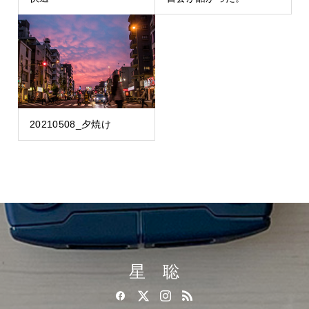
20210508_夕焼け
星 聡