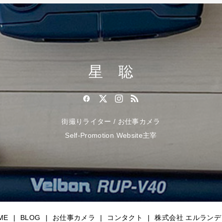
星 聡
街撮りライター / お仕事カメラ
Self-Promotion Website主宰
ME
BLOG
お仕事カメラ
コンタクト
株式会社 エルランデ