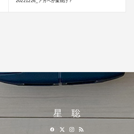
20221226_アガベが葉焼け？
星 聡