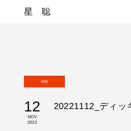
星 聡
植物
12
20221112_ディ
NOV
2022