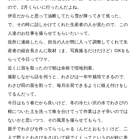
ので、2月くらいに行ったんだよね。
伊豆だからと思って油断してたら雪が降ってきて焦った。
で、その時に話しかけてくれた生産者の人が居たので、この
人達のお仕事を撮らせてもらいたいって。
役所に連絡したら、担当の人が間に入って調整してくれて生
産者の組合長さんに取材（ま、写真撮るだけだけど）OKをも
らって今日ってワケ。
近くに宿を取ったので朝は余裕で現地到着。
撮影しながら話を伺うと、わさびは一年中栽培できるので、
わさび田の面を割って、毎月出荷できるように植え付けをし
てるんだって。
今日はもう春だから良いけど、冬の冷たい沢の水でわさびの
根についた土を洗って株を分けてって作業はさぞ辛いのでは
ないかと思いつつ、その風景を撮らせてもらう。
親子でわさびを作ってらっしゃる（んだとおもう）けど、二
人で黙々とわさびをさばいて紐でくくってというのが妙に羨