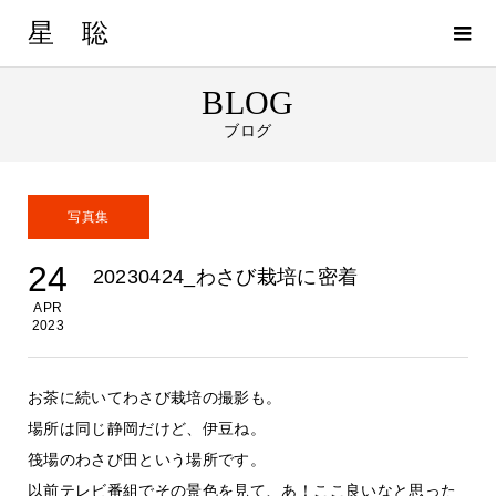
星 聡
BLOG
ブログ
写真集
24
20230424_わさび栽培に密着
APR
2023
お茶に続いてわさび栽培の撮影も。
場所は同じ静岡だけど、伊豆ね。
筏場のわさび田という場所です。
以前テレビ番組でその景色を見て、あ！ここ良いなと思った