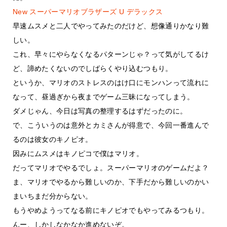
New スーパーマリオブラザーズ U デラックス
早速ムスメと二人でやってみたのだけど、想像通りかなり難
しい。
これ、早々にやらなくなるパターンじゃ？って気がしてるけ
ど、諦めたくないのでしばらくやり込むつもり。
というか、マリオのストレスのはけ口にモンハンって流れに
なって、昼過ぎから夜までゲーム三昧になってしまう。
ダメじゃん、今日は写真の整理するはずだったのに。
で、こういうのは意外とカミさんが得意で、今回一番進んで
るのは彼女のキノピオ。
因みにムスメはキノピコで僕はマリオ。
だってマリオでやるでしょ。スーパーマリオのゲームだよ？
ま、マリオでやるから難しいのか、下手だから難しいのかい
まいちまだ分からない。
もうやめようってなる前にキノピオでもやってみるつもり。
んー、しかしなかなか進めないぞ。