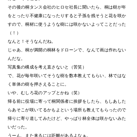
その後の桐タンス会社のヒロセ社長に聞いたら、桐は樹が年
をとったり不健康になったりすると子孫を残そうと花を咲か
すので、桐材に使うような樹には咲かないよってことだった
（！）
なんと！そうなんだね。
じゃあ、桐が満開の桐林をドローンで、なんて画は作れない
んだな。
写真集の構成を考え直さないと（苦笑）
で、花が毎年咲いてそうな樹を数本教えてもらい、林ではな
く単体の樹を押さえることに。
いや、むしろ花のアップとかね（笑）
帰る前に役場に寄って桐関係者に挨拶をしたら、もしあした
らあそこが咲いてるかもよという場所も教えてもらったので
帰りに寄り道してみたけど、やっぱり林全体は咲かないみた
いだった。
うーん、また来るには距離があるよなぁ。