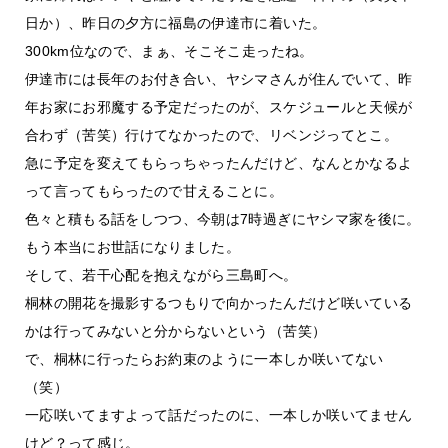
日か）、昨日の夕方に福島の伊達市に着いた。
300km位なので、まぁ、そこそこ走ったね。
伊達市には長年のお付き合い、ヤシマさんが住んでいて、昨
年お家にお邪魔する予定だったのが、スケジュールと天候が
合わず（苦笑）行けてなかったので、リベンジってとこ。
急に予定を変えてもらっちゃったんだけど、なんとかなるよ
って言ってもらったので甘えることに。
色々と積もる話をしつつ、今朝は7時過ぎにヤシマ家を後に。
もう本当にお世話になりました。
そして、若干心配を抱えながら三島町へ。
桐林の開花を撮影するつもりで向かったんだけど咲いている
かは行ってみないと分からないという（苦笑）
で、桐林に行ったらお約束のように一本しか咲いてない
（笑）
一応咲いてますよって話だったのに、一本しか咲いてません
けど？って感じ。