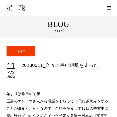
星 聡
BLOG
ブログ
写真集
11
20230511_久々に長い距離を走った
MAY
2023
始まりは昨日の午後。
玉露のエンドウさんから電話をもらって12日に茶摘みをする
ことが決まったそうなので、余裕をかまして12日の午前中に
家に帰ればいいやと組んでいた予定を急遽一日早め（実質半